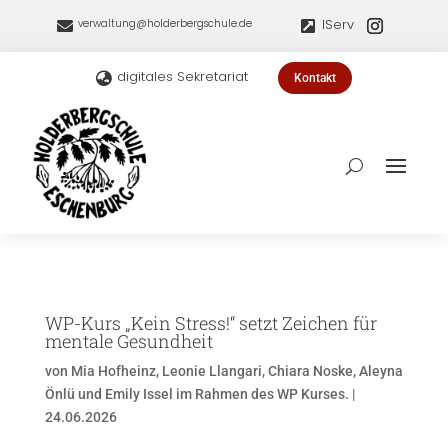
IServ
verwaltung@holderbergschule.de


digitales Sekretariat

Kontakt
WP-Kurs „Kein Stress!“ setzt Zeichen für
mentale Gesundheit
von
Mia Hofheinz, Leonie Llangari, Chiara Noske, Aleyna
Önlü und Emily Issel im Rahmen des WP Kurses.
|
24.06.2026