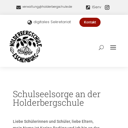
IServ
verwaltung@holderbergschule.de


digitales Sekretariat

Kontakt
Schulseelsorge an der
Holderbergschule
Liebe Schülerinnen und Schüler, liebe Eltern,
mein Name ist Karina Radünz und ich bin an der