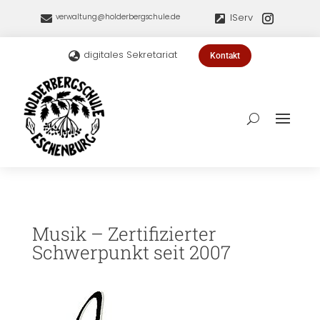
IServ
verwaltung@holderbergschule.de


digitales Sekretariat

Kontakt
Musik – Zertifizierter
Schwerpunkt seit 2007