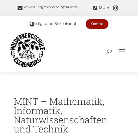
IServ
verwaltung@holderbergschule.de


digitales Sekretariat

Kontakt
MINT – Mathematik,
Informatik,
Naturwissenschaften
und Technik