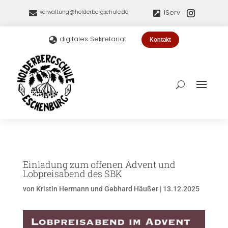
IServ
verwaltung@holderbergschule.de


digitales Sekretariat

Kontakt
Einladung zum offenen Advent und
Lobpreisabend des SBK
von
Kristin Hermann und Gebhard Häußer
|
13.12.2025