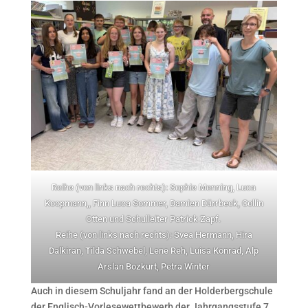
Reihe (von links nach rechts): Sophie Menning, Luca
Koopmann,, Finn Luca Sommer, Damien Dürrbeck, Collin
Otten und Schulleiter Patrick Zapf.
Reihe (von links nach rechts): Svea Hermann, Hira
Dalkiran, Tilda Schwebel, Lene Reh, Luisa Konrad, Alp
Arslan Bozkurt, Petra Winter
Auch in diesem Schuljahr fand an der Holderbergschule
der Englisch-Vorlesewettbewerb der Jahrgangsstufe 7