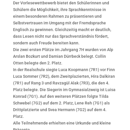
Der Vorlesewettbewerb bietet den Schülerinnen und
Schülern die Möglichkeit, ihre Sprachkenntnisse in
einem besonderen Rahmen zu präsentieren und
Selbstvertrauen im Umgang mit der Fremdsprache
Englisch zu gewinnen. Gleichzeitig macht er deutlich,
dass Lesen nicht nur das Sprachverständnis fördert,
sondern auch Freude bereiten kann.
Die zwei ersten Plätze im Jahrgang 7H wurden von Alp
Arslan Bozkurt und Damian Dürrbeck belegt. Collin
Otten belegte den 2. Platz.
In der Realschule siegte Luca Koopmann (7R1) vor Finn
Luca Sommer (7R2), dem Zweitplazierten, Hira Dalkiran
(7R1) auf Rang 3 und Ravzagül Alak (7R3), die den 4.
Platz belegte. Die Siegerin im Gymnasialzweig ist Luisa
Konrad (7G1). Auf den weiteren Plätzen folgte Tilda
Schwebel (7G2) auf dem 2. Platz, Lene Reh (7G1) als
Drittplatzierte und Svea Hermann (7G2) auf dem 4.
Platz.
Alle Teilnehmende erhielten eine Urkunde und kleine
Präsente.