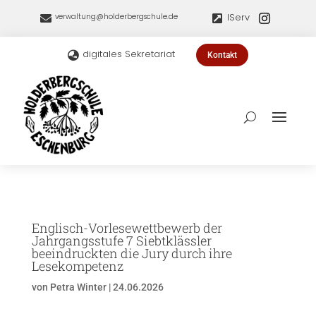
IServ
verwaltung@holderbergschule.de


digitales Sekretariat

Kontakt
Englisch-Vorlesewettbewerb der
Jahrgangsstufe 7 Siebtklässler
beeindruckten die Jury durch ihre
Lesekompetenz
von
Petra Winter
|
24.06.2026