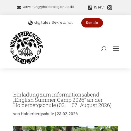
IServ
verwaltung@holderbergschule.de


digitales Sekretariat

Kontakt
Einladung zum Informationsabend:
„English Summer Camp 2026″ an der
Holderbergschule (03. – 07. August 2026)
von
Holderbergschule
|
23.02.2026