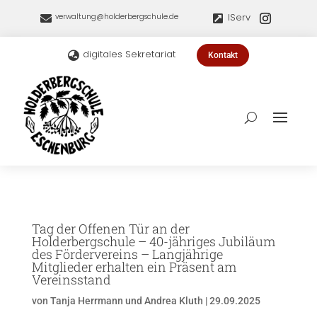
IServ
verwaltung@holderbergschule.de


digitales Sekretariat

Kontakt
Tag der Offenen Tür an der
Holderbergschule – 40-jähriges Jubiläum
des Fördervereins – Langjährige
Mitglieder erhalten ein Präsent am
Vereinsstand
von
Tanja Herrmann und Andrea Kluth
|
29.09.2025